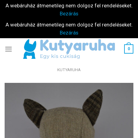
A webáruház átmenetileg nem dolgoz fel rendeléseket.
Bezárás
A webáruház átmenetileg nem dolgoz fel rendeléseket.
Bezárás
Skip
0
to
content
KUTYARUHA