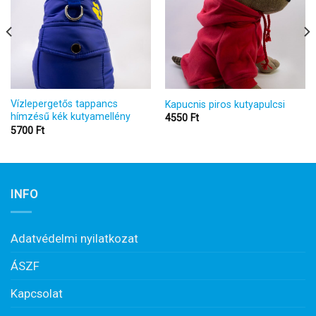
Vízlepergetős tappancs
Kapucnis piros kutyapulcsi
hímzésű kék kutyamellény
4550
Ft
5700
Ft
INFO
Adatvédelmi nyilatkozat
ÁSZF
Kapcsolat