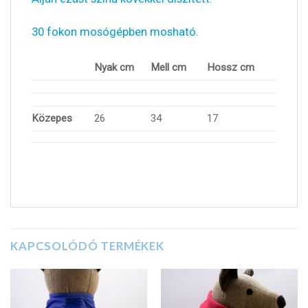
30 fokon mosógépben mosható.
Nyak cm
Mell cm
Hossz cm
Közepes
26
34
17
KAPCSOLÓDÓ TERMÉKEK