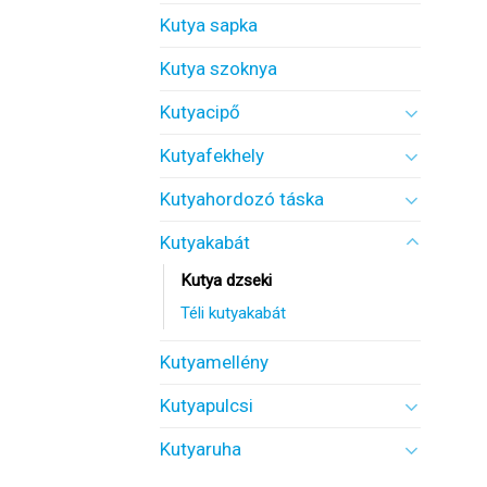
Kutya sapka
Kutya szoknya
Kutyacipő
Kutyafekhely
Kutyahordozó táska
Kutyakabát
Kutya dzseki
Téli kutyakabát
Kutyamellény
Kutyapulcsi
Kutyaruha