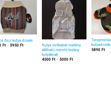
Terepmintás
os őszi kutya dzseki
kutyadzseki
Kutya esőkabát mellény
Ártartomány:
0
Ft
–
3950
Ft
3550 Ft
5890
Ft
állítható méretű kislány
-
kutyáknak
3950 Ft
Ártartomány:
4500
Ft
–
5000
Ft
4500 Ft
-
5000 Ft