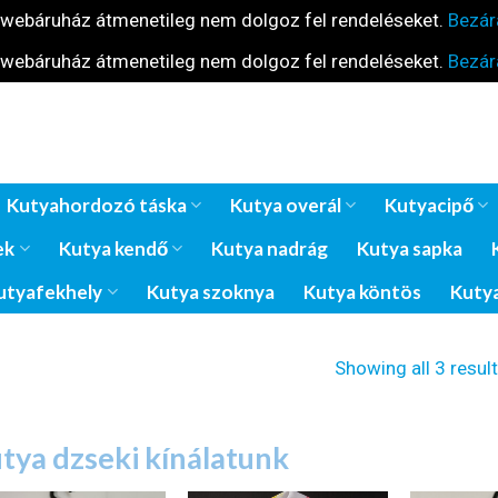
 webáruház átmenetileg nem dolgoz fel rendeléseket.
Bezár
 webáruház átmenetileg nem dolgoz fel rendeléseket.
Bezár
Kutyahordozó táska
Kutya overál
Kutyacipő
ek
Kutya kendő
Kutya nadrág
Kutya sapka
utyafekhely
Kutya szoknya
Kutya köntös
Kutya
Showing all 3 resul
tya dzseki kínálatunk