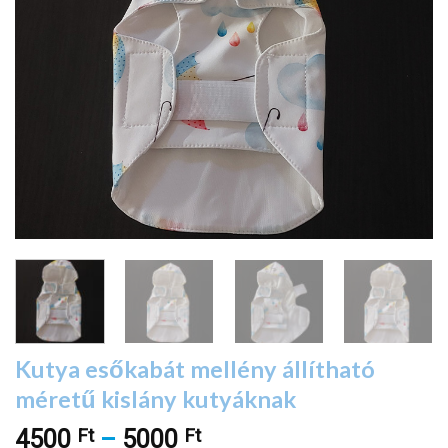
Kutya esőkabát mellény állítható
méretű kislány kutyáknak
Ft
Ft
Ártartomány:
4500
–
5000