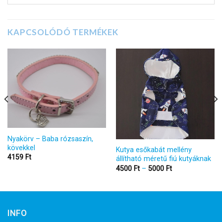
KAPCSOLÓDÓ TERMÉKEK
Nyakörv – Baba rózsaszín,
kövekkel
Kutya esőkabát mellény
4159
Ft
állítható méretű fiú kutyáknak
Ártartomány:
4500
Ft
–
5000
Ft
4500 Ft
-
5000 Ft
INFO