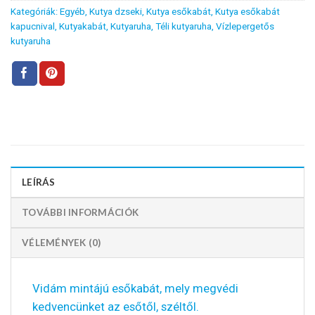
Kategóriák:
Egyéb
,
Kutya dzseki
,
Kutya esőkabát
,
Kutya esőkabát
kapucnival
,
Kutyakabát
,
Kutyaruha
,
Téli kutyaruha
,
Vízlepergetős
kutyaruha
LEÍRÁS
TOVÁBBI INFORMÁCIÓK
VÉLEMÉNYEK (0)
Vidám mintájú esőkabát, mely megvédi
kedvencünket az esőtől, széltől.