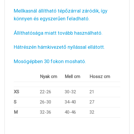
Mellkasnál állítható tépőzárral záródik, így
könnyen és egyszerűen feladható.
Állíthatósága miatt tovább használható.
Hátrészén hámkivezető nyílással ellátott.
Mosógépben 30 fokon mosható.
Nyak cm
Mell cm
Hossz cm
XS
22-26
30-32
21
S
26-30
34-40
27
M
32-36
40-46
32