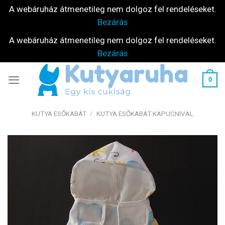
A webáruház átmenetileg nem dolgoz fel rendeléseket.
Bezárás
A webáruház átmenetileg nem dolgoz fel rendeléseket.
Bezárás
Skip
0
to
content
KUTYA ESŐKABÁT
/
KUTYA ESŐKABÁT KAPUCNIVAL