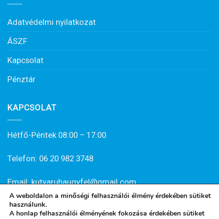
Adatvédelmi nyilatkozat
ÁSZF
Kapcsolat
Pénztár
KAPCSOLAT
Hétfő-Péntek 08:00 – 17:00
Telefon: 06 20 982 3748
Email: kutyaruhaugyfel@gmail.com
A weboldalon a minőségi felhasználói élmény érdekében sütiket
használunk.
A honlap felhasználói élményének fokozása érdekében sütiket