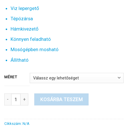
4500 Ft
Viz lepergető
-
5000 Ft
Tépözársa
Hámkivezető
Könnyen feladható
Mosógépben mosható
Állítható
MÉRET
Kutya esőkabát mellény állítható méretű kislány kutyáknak menny
KOSÁRBA TESZEM
Cikkszám:
N/A