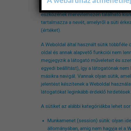
A süti (angolul: cookie) egy olyan, szöv
eszközének merevlemezén található kismé
tartalmazza a nevét, amelyről a süti érke
(értéket).
A Weboldal által használt sütik többféle 
oldal és annak alapvető funkciói nem len
megjegyzik a látogató műveleteit és szemé
egyedi beállítást), így a látogatónak nem
másikra navigál. Vannak olyan sütik, ame
jelentést készítenek a Weboldal használat
látogatókat leginkább érdeklő hirdetések 
A sütiket az alábbi kategóriákba lehet sor
Munkamenet (session) sütik: olyan ide
állományában, amíg nem hagyja el a 