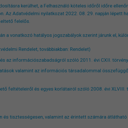
ításra kerülhet, a Felhasználó köteles időről időre ellenőr
on. Az Adatvédelmi nyilatkozat 2022. 08. 29. napján lépett 
ltető felelős.
án a vonatkozó hatályos jogszabályok szerint járunk el, külön
védelmi Rendelet, továbbiakban: Rendelet)
és az információszabadságról szóló 2011. évi CXII. törvény 
tatások valamint az információs társadalommal összefüggő
 feltételeiről és egyes korlátairól szóló 2008. évi XLVIII. 
 és tisztességesen, valamint az érintett számára átlátható