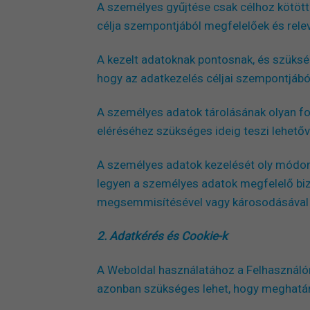
A személyes gyűjtése csak célhoz kötött
célja szempontjából megfelelőek és relev
A kezelt adatoknak pontosnak, és szükség
hogy az adatkezelés céljai szempontjából
A személyes adatok tárolásának olyan for
eléréséhez szükséges ideig teszi lehetőv
A személyes adatok kezelését oly módon 
legyen a személyes adatok megfelelő bizt
megsemmisítésével vagy károsodásával s
2. Adatkérés és Cookie-k
A Weboldal használatához a Felhasználó
azonban szükséges lehet, hogy meghatár