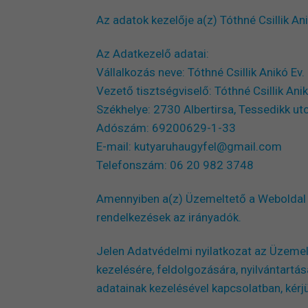
Az adatok kezelője a(z) Tóthné Csillik An
Az Adatkezelő adatai:
Vállalkozás neve: Tóthné Csillik Anikó Ev.
Vezető tisztségviselő: Tóthné Csillik Ani
Székhelye: 2730 Albertirsa, Tessedikk ut
Adószám: 69200629-1-33
E-mail: kutyaruhaugyfel@gmail.com
Telefonszám: 06 20 982 3748
Amennyiben a(z) Üzemeltető a Weboldal lá
rendelkezések az irányadók.
Jelen Adatvédelmi nyilatkozat az Üzeme
kezelésére, feldolgozására, nyilvántart
adatainak kezelésével kapcsolatban, kérjü