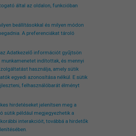
ogató által az oldalon, funkcióban
ilyen beállításokkal és milyen módon
megadnia. A preferenciákat tároló
el az Adatkezelő információt gyűjtsön
en munkamenetet indítottak, és mennyi
zolgáltatást használja, amely sütik
gatók egyedi azonosítása nélkül. E sütik
jleszteni, felhasználóbarát élményt
ekes hirdetéseket jelenítsen meg a
ó sütik például megjegyezhetik a
korábbi interakcióit, továbbá a hirdetők
lenítésében.