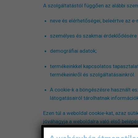
A szolgáltatástól függően az alábbi sze
neve és elérhetőségei, beleértve az e-
személyes és szakmai érdeklődésére 
demográfiai adatok;
termékeinkkel kapcsolatos tapasztalat
termékeinkről és szolgáltatásainkról.
A cookie-k a böngészésre használt esz
látogatásairól tárolhatnak információk
Ezen túl a weboldal cookie-kat, azaz süt
jóváhagyja a weboldalra való első belép
használt saját eszközén kerülnek elhelyezé
A webáruház átmenetileg