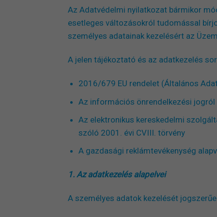
Az Adatvédelmi nyilatkozat bármikor módos
esetleges változásokról tudomással bírj
személyes adatainak kezelésért az Üzeme
A jelen tájékoztató és az adatkezelés sor
2016/679 EU rendelet (Általános Adat
Az információs önrendelkezési jogról 
Az elektronikus kereskedelmi szolgál
szóló 2001. évi CVIII. törvény
A gazdasági reklámtevékenység alapvető
1. Az adatkezelés alapelvei
A személyes adatok kezelését jogszerűen