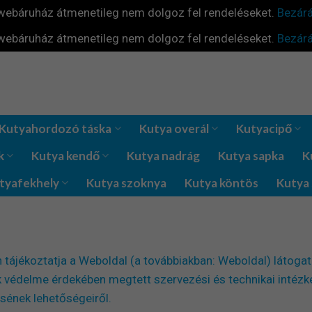
webáruház átmenetileg nem dolgoz fel rendeléseket.
Bezár
webáruház átmenetileg nem dolgoz fel rendeléseket.
Bezár
Kutyahordozó táska
Kutya overál
Kutyacipő
k
Kutya kendő
Kutya nadrág
Kutya sapka
K
tyafekhely
Kutya szoknya
Kutya köntös
Kutya 
 tájékoztatja a Weboldal (a továbbiakban: Weboldal) látoga
k védelme érdekében megtett szervezési és technikai intézke
ésének lehetőségeiről.