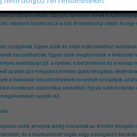
egből álló információsor, amelyet a Weboldal az érintett fel
retű fájlba továbbít. Egy süti tipikusan annak a számítóg
zett, valamint tartalmazza a süti érvényességi idejét, és eg
célt szolgálnak. Egyes sütik az oldal működéséhez technikai
nének használhatóak. Egyes sütik megkönnyítik a Weboldal h
lyes beállításait (pl. a nyelvet, a betűméretet és a honlap 
 kell azokat újra megadnia minden újabb látogatás alkalmával
lyek a Weboldal teljesítményének növelését szolgálják, azált
ára vonatkozó statisztikai adatokból. Egyes sütik hirdetési c
megjelenítését segítik elő.
olni:
iglenes sütik, amelyek addig maradnak az érintett látogató
Weboldalt, és a munkamenet végén vagy a böngésző bezárásá