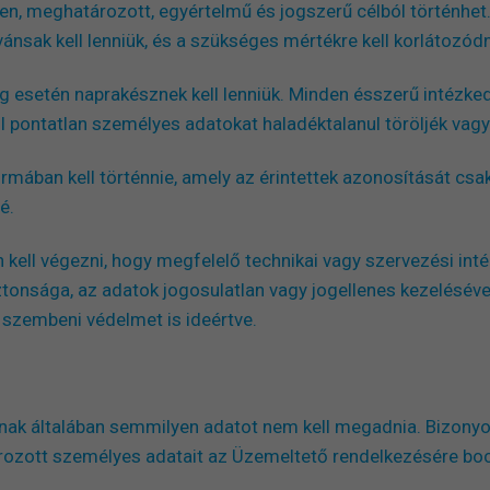
en, meghatározott, egyértelmű és jogszerű célból történhet
ánsak kell lenniük, és a szükséges mértékre kell korlátozódn
 esetén naprakésznek kell lenniük. Minden ésszerű intézked
 pontatlan személyes adatokat haladéktalanul töröljék vagy
mában kell történnie, amely az érintettek azonosítását csak
é.
kell végezni, hogy megfelelő technikai vagy szervezési int
onsága, az adatok jogosulatlan vagy jogellenes kezelésével,
zembeni védelmet is ideértve.
nak általában semmilyen adatot nem kell megadnia. Bizonyo
ozott személyes adatait az Üzemeltető rendelkezésére bo