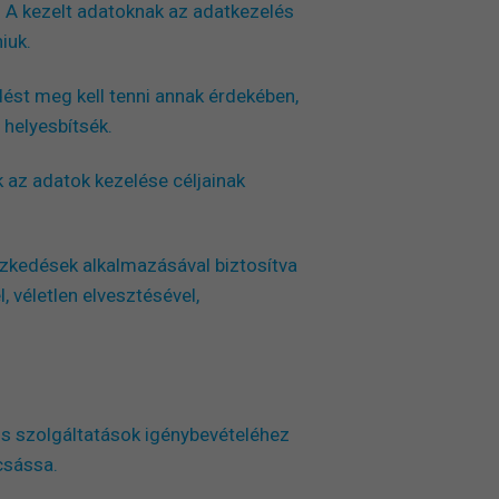
. A kezelt adatoknak az adatkezelés
iuk.
ést meg kell tenni annak érdekében,
 helyesbítsék.
 az adatok kezelése céljainak
ézkedések alkalmazásával biztosítva
 véletlen elvesztésével,
s szolgáltatások igénybevételéhez
csássa.