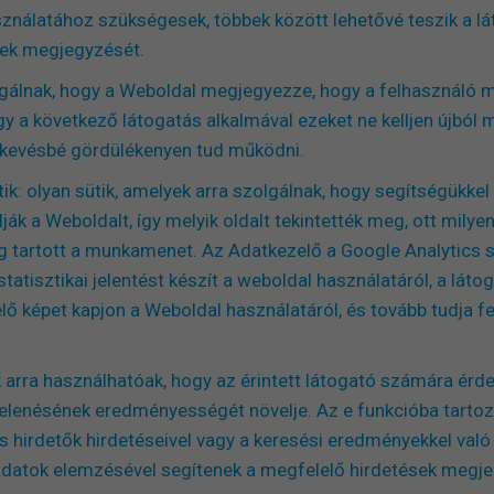
nálatához szükségesek, többek között lehetővé teszik a lát
tek megjegyzését.
lgálnak, hogy a Weboldal megjegyezze, hogy a felhasználó m
gy a következő látogatás alkalmával ezeket ne kelljen újból 
k kevésbé gördülékenyen tud működni.
sütik: olyan sütik, amelyek arra szolgálnak, hogy segítségükk
ják a Weboldalt, így melyik oldalt tekintették meg, ott mily
ig tartott a munkamenet. Az Adatkezelő a Google Analytics s
tatisztikai jelentést készít a weboldal használatáról, a láto
lő képet kapjon a Weboldal használatáról, és tovább tudja fe
ik arra használhatóak, hogy az érintett látogató számára érd
jelenésének eredményességét növelje. Az e funkcióba tartoz
s hirdetők hirdetéseivel vagy a keresési eredményekkel való 
 adatok elemzésével segítenek a megfelelő hirdetések megje