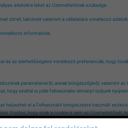
mélyes adatokra lehet az Üzemeltetőnek szüksége:
mail címét, lakcímét valamint a vállalatára vonatkozó adatok
vonatkozó információk;
ai és az elérhetőségeire vonatkozó preferenciák, hogy továb
közének paramétereiről, annak böngészőjéről, valamint az Ön
at, hogy ezáltal is jobb felhasználói élményt tudjunk nyújtan
iket helyezhet el a Felhasználó böngészésre használt eszköz
éskor. Fontos, hogy ezek a cookie-k nem az Üzemeltetőnél,
sre, így a felhasználó az, aki teljes mértékben rendelkezik f
 nem dolgoz fel rendeléseket