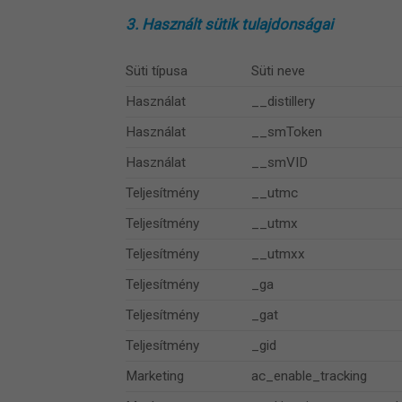
3. Használt sütik tulajdonságai
Süti típusa
Süti neve
Használat
__distillery
Használat
__smToken
Használat
__smVID
Teljesítmény
__utmc
Teljesítmény
__utmx
Teljesítmény
__utmxx
Teljesítmény
_ga
Teljesítmény
_gat
Teljesítmény
_gid
Marketing
ac_enable_tracking