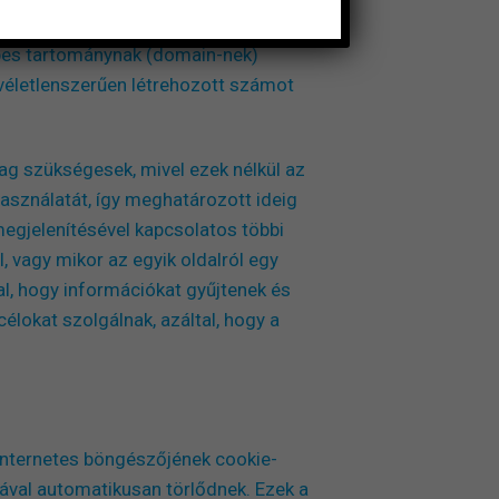
használó számítógépének, mobil
épes tartománynak (domain-nek)
y véletlenszerűen létrehozott számot
lag szükségesek, mivel ezek nélkül az
asználatát, így meghatározott ideig
megjelenítésével kapcsolatos többi
, vagy mikor az egyik oldalról egy
al, hogy információkat gyűjtenek és
élokat szolgálnak, azáltal, hogy a
 internetes böngészőjének cookie-
val automatikusan törlődnek. Ezek a