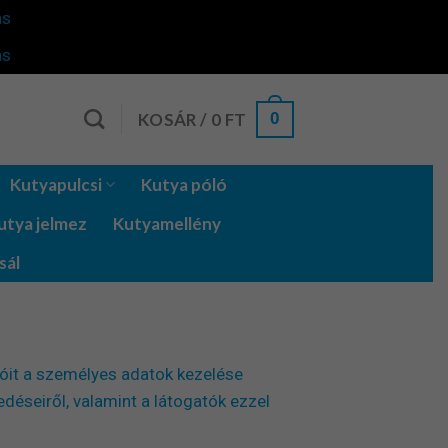
ás
ás
0
KOSÁR /
0
FT
Kutyapulcsi
Kutya póló
utya jelmez
Kutyamellény
sál
tóit a személyes adatok kezelése
déseiről, valamint a látogatók ezzel