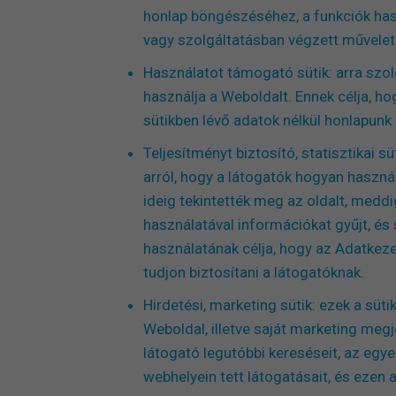
honlap böngészéséhez, a funkciók hasz
vagy szolgáltatásban végzett művele
Használatot támogató sütik: arra szo
használja a Weboldalt. Ennek célja, ho
sütikben lévő adatok nélkül honlapun
Teljesítményt biztosító, statisztikai 
arról, hogy a látogatók hogyan használ
ideig tekintették meg az oldalt, medd
használatával információkat gyűjt, és s
használatának célja, hogy az Adatkeze
tudjon biztosítani a látogatóknak.
Hirdetési, marketing sütik: ezek a süt
Weboldal, illetve saját marketing meg
látogató legutóbbi kereséseit, az egye
webhelyein tett látogatásait, és ezen