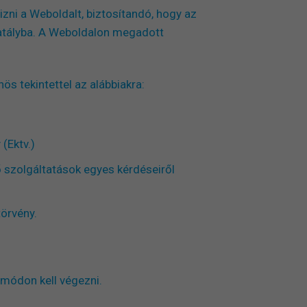
izni a Weboldalt, biztosítandó, hogy az
hatályba. A Weboldalon megadott
ös tekintettel az alábbiakra:
(Ektv.)
 szolgáltatások egyes kérdéseiről
törvény.
 módon kell végezni.