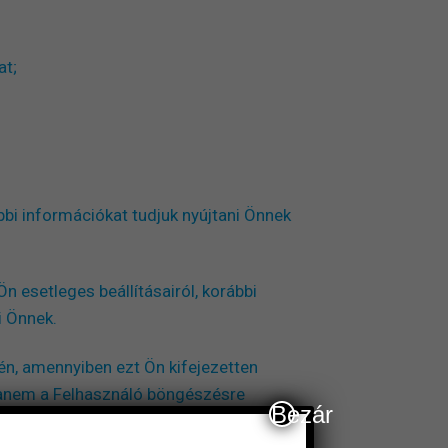
at;
bi információkat tudjuk nyújtani Önnek
 esetleges beállításairól, korábbi
i Önnek.
én, amennyiben ezt Ön kifejezetten
 hanem a Felhasználó böngészésre
Bezár
elettük.