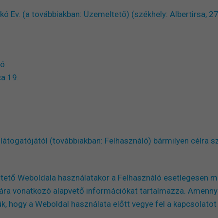
ikó Ev. (a továbbiakban: Üzemeltető) (székhely: Albertirsa, 2
kó
ca 19.
togatójától (továbbiakban: Felhasználó) bármilyen célra sz
ltető Weboldala használatakor a Felhasználó esetlegesen 
ására vonatkozó alapvető információkat tartalmazza. Amenny
k, hogy a Weboldal használata előtt vegye fel a kapcsolatot 