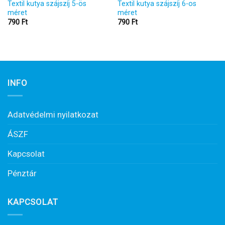
Textil kutya szájszíj 5-ös
Textil kutya szájszíj 6-os
méret
méret
790
Ft
790
Ft
INFO
Adatvédelmi nyilatkozat
ÁSZF
Kapcsolat
Pénztár
KAPCSOLAT