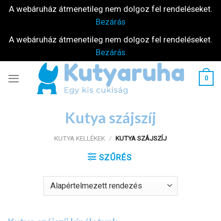
A webáruház átmenetileg nem dolgoz fel rendeléseket.
Bezárás
A webáruház átmenetileg nem dolgoz fel rendeléseket.
Bezárás
Skip
0
to
content
Kutya szájszíj
KUTYA KELLÉKEK
/
KUTYA SZÁJSZÍJ
SZŰRÉS