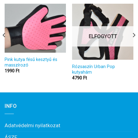
ELFOGYOTT
Pink kutya fésű kesztyű és
masszírozó
Rózsaszín Urban Pop
1990
Ft
kutyahám
4790
Ft
INFO
Adatvédelmi nyilatkozat
ÁSZF