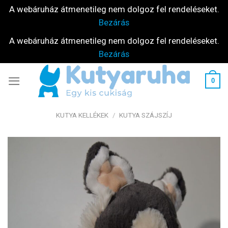
A webáruház átmenetileg nem dolgoz fel rendeléseket.
Bezárás
A webáruház átmenetileg nem dolgoz fel rendeléseket.
Bezárás
Skip
0
to
content
KUTYA KELLÉKEK
/
KUTYA SZÁJSZÍJ