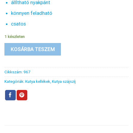
állÍtható nyakpánt
könnyen feladható
csatos
1 készleten
KOSÁRBA TESZEM
Cikkszám:
967
Kategóriák:
Kutya kellékek
,
Kutya szájszíj