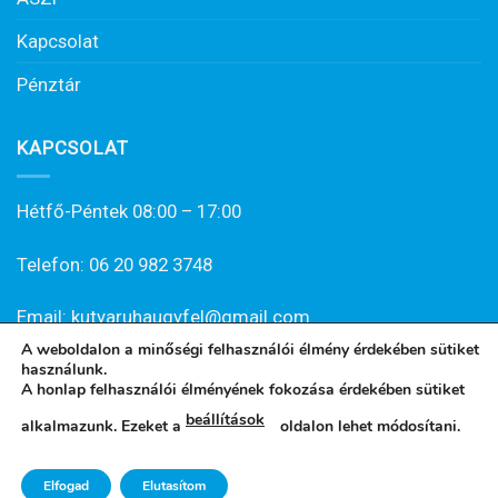
Kapcsolat
Pénztár
KAPCSOLAT
Hétfő-Péntek 08:00 – 17:00
Telefon: 06 20 982 3748
Email: kutyaruhaugyfel@gmail.com
A weboldalon a minőségi felhasználói élmény érdekében sütiket
használunk.
A honlap felhasználói élményének fokozása érdekében sütiket
beállítások
alkalmazunk. Ezeket a
oldalon lehet módosítani.
Minden jog fenntartva 2021 © kutyaruha.hu - Kutyaruha,
Elfogad
Elutasítom
kutyakabát, kutyacipő