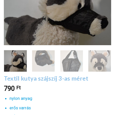
Textil kutya szájszíj 3-as méret
Ft
790
nylon anyag
erős varrás