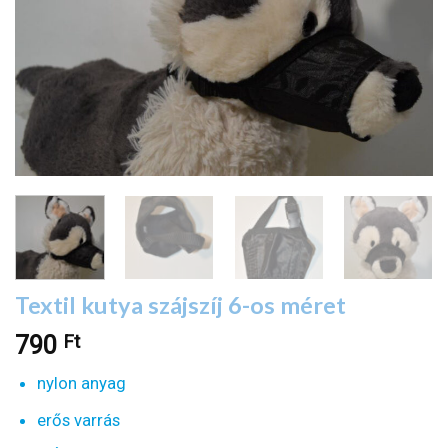
Textil kutya szájszíj 6-os méret
Ft
790
nylon anyag
erős varrás