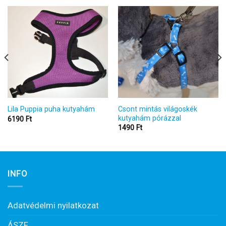
Csont mintás világoskék
Lila Puppia puha kutyahám
kutyahám pórázzal
6190
Ft
1490
Ft
INFO
Adatvédelmi nyilatkozat
ÁSZF