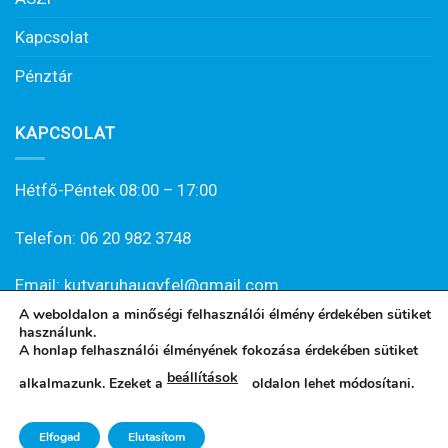
Kapcsolat
Pénztár
KAPCSOLAT
Hétfő-Péntek 08:00 – 17:00
Telefon: 06 20 982 3748
Email: kutyaruhaugyfel@gmail.com
A weboldalon a minőségi felhasználói élmény érdekében sütiket
használunk.
A honlap felhasználói élményének fokozása érdekében sütiket
beállítások
alkalmazunk. Ezeket a
oldalon lehet módosítani.
Minden jog fenntartva 2021 © kutyaruha.hu - Kutyaruha,
Elfogad
Elutasítom
kutyakabát, kutyacipő