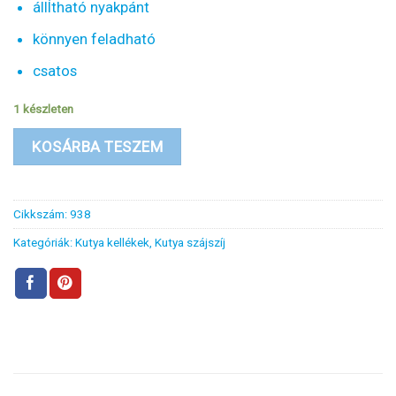
állÍtható nyakpánt
könnyen feladható
csatos
1 készleten
KOSÁRBA TESZEM
Cikkszám:
938
Kategóriák:
Kutya kellékek
,
Kutya szájszíj