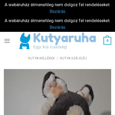
A webáruház átmenetileg nem dolgoz fel rendeléseket.
Bezárás
A webáruház átmenetileg nem dolgoz fel rendeléseket.
Bezárás
Skip
0
to
content
KUTYA KELLÉKEK
/
KUTYA SZÁJSZÍJ