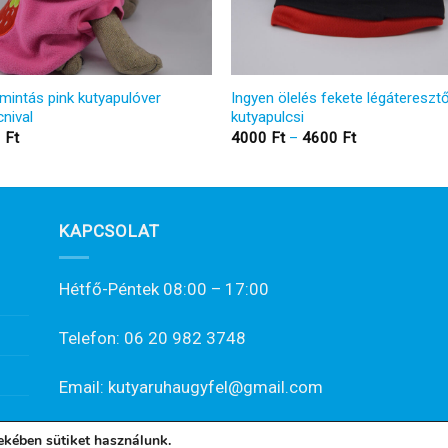
mintás pink kutyapulóver
Ingyen ölelés fekete légátereszt
nival
kutyapulcsi
Ártartomány:
0
Ft
4000
Ft
–
4600
Ft
4000 Ft
-
4600 Ft
KAPCSOLAT
Hétfő-Péntek 08:00 – 17:00
Telefon: 06 20 982 3748
Email: kutyaruhaugyfel@gmail.com
ekében sütiket használunk.