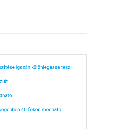
szÍtése igazán különlegessé teszi.
ült.
dható.
osógépben 40 fokon mosható.