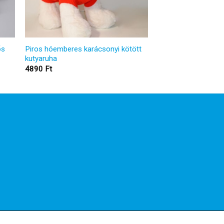
ős
Piros hóemberes karácsonyi kötött
kutyaruha
4890
Ft