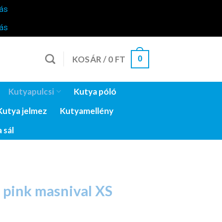
ás
ás
0
KOSÁR /
0
FT
Kutyapulcsi
Kutya póló
Kutya jelmez
Kutyamellény
 sál
 pink masnival XS