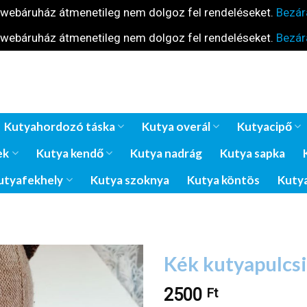
 webáruház átmenetileg nem dolgoz fel rendeléseket.
Bezár
 webáruház átmenetileg nem dolgoz fel rendeléseket.
Bezár
Kutyahordozó táska
Kutya overál
Kutyacipő
ek
Kutya kendő
Kutya nadrág
Kutya sapka
utyafekhely
Kutya szoknya
Kutya köntös
Kutya
Kék kutyapulcsi
2500
Ft