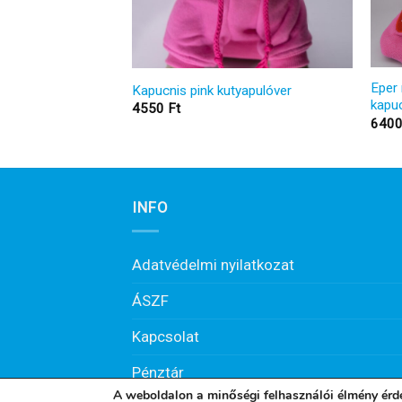
tt kutyaruha overál
Eper 
Kapucnis pink kutyapulóver
kapuc
4550
Ft
640
INFO
Adatvédelmi nyilatkozat
ÁSZF
Kapcsolat
Pénztár
A weboldalon a minőségi felhasználói élmény érd