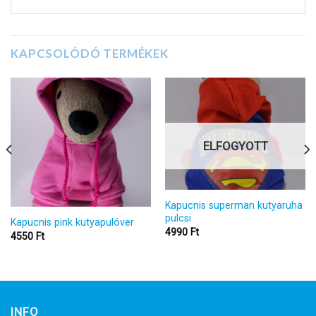
KAPCSOLÓDÓ TERMÉKEK
ELFOGYOTT
Kapucnis superman kutyaruha
pulcsi
Kapucnis pink kutyapulóver
4990
Ft
4550
Ft
INFO