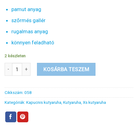
pamut anyag
szőrmés gallér
rugalmas anyag
könnyen feladható
2 készleten
Piros kapucnis kutyaruha fehér pomponnal XS mennyiség
KOSÁRBA TESZEM
Cikkszám:
058
Kategóriák:
Kapucnis kutyaruha
,
Kutyaruha
,
Xs kutyaruha