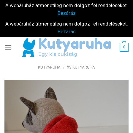
A webáruház átmenetileg nem dolgoz fel rendeléseket.
Bezárás
A webáruház átmenetileg nem dolgoz fel rendeléseket.
Bezárás
Skip
0
to
content
KUTYARUHA
/
XS KUTYARUHA