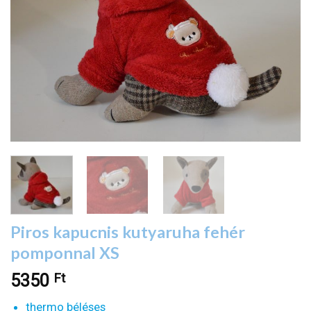
Piros kapucnis kutyaruha fehér
pomponnal XS
Ft
5350
thermo béléses