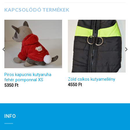
KAPCSOLÓDÓ TERMÉKEK
Piros kapucnis kutyaruha
Zöld csíkos kutyamellény
fehér pomponnal XS
4550
Ft
5350
Ft
INFO