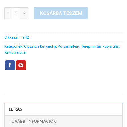
Terepmintás mintás kutyamellény mennyiség
KOSÁRBA TESZEM
Cikkszám:
942
Kategóriák:
Cipzáros kutyaruha
,
Kutyamellény
,
Terepmintás kutyaruha
,
Xs kutyaruha
LEÍRÁS
TOVÁBBI INFORMÁCIÓK