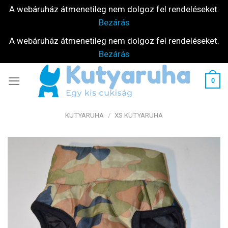
A webáruház átmenetileg nem dolgoz fel rendeléseket.
Bezárás
A webáruház átmenetileg nem dolgoz fel rendeléseket.
Bezárás
Skip
0
to
content
KUTYARUHA
/
XS KUTYARUHA