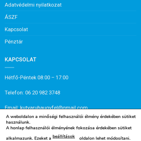
Adatvédelmi nyilatkozat
ÁSZF
Kapcsolat
Pénztár
KAPCSOLAT
Hétfő-Péntek 08:00 – 17:00
Telefon: 06 20 982 3748
Email: kutyaruhaugyfel@gmail.com
A weboldalon a minőségi felhasználói élmény érdekében sütiket
használunk.
A honlap felhasználói élményének fokozása érdekében sütiket
beállítások
alkalmazunk. Ezeket a
oldalon lehet módosítani.