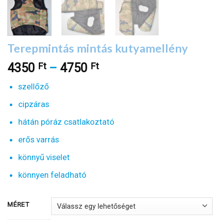
Terepmintás mintás kutyamellény
Ft
Ft
Ártartomány:
4350
–
4750
4350 Ft
szellőző
-
4750 Ft
cipzáras
hátán póráz csatlakoztató
erős varrás
könnyű viselet
könnyen feladható
MÉRET