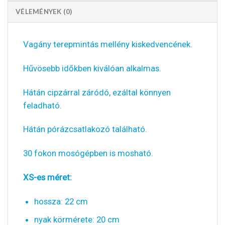
VÉLEMÉNYEK (0)
Vagány terepmintás mellény kiskedvencének.
Hűvösebb időkben kiválóan alkalmas.
Hátán cipzárral záródó, ezáltal könnyen
feladható.
Hátán pórázcsatlakozó található.
30 fokon mosógépben is mosható.
XS-es méret:
hossza: 22 cm
nyak körmérete: 20 cm