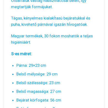
Oldalfaluk vastag habszivaccsal bélelt, Így
megtartják formájukat.
Tágas, kényelmes kialakÍtasú bejáratukkal és
puha, kivehető párnával igazán hÍvogatóak.
Magyar termékek, 30 fokon moshatók a teljes
higiéniáért.
S-es méret:
Párna: 29×23 cm
Belső mélysége: 29 cm
Belső szélessége: 23 cm
Belső magassága: 27 cm
Bejárat körfogata: 56 cm