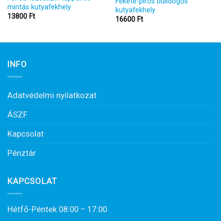
Fekete-piros bulldogos
mintás kutyafekhely
kutyafekhely
13800
Ft
16600
Ft
INFO
Adatvédelmi nyilatkozat
ÁSZF
Kapcsolat
Pénztár
KAPCSOLAT
Hétfő-Péntek 08:00 – 17:00