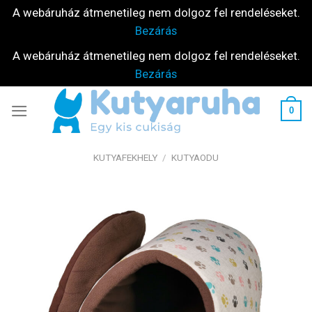
A webáruház átmenetileg nem dolgoz fel rendeléseket.
Bezárás
A webáruház átmenetileg nem dolgoz fel rendeléseket.
Bezárás
Skip
0
to
content
KUTYAFEKHELY
/
KUTYAODU