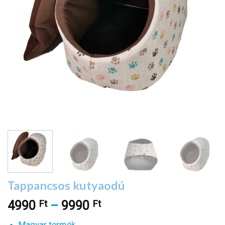
Tappancsos kutyaodú
Ft
Ft
Ártartomány:
4990
–
9990
4990 Ft
Magyar termék