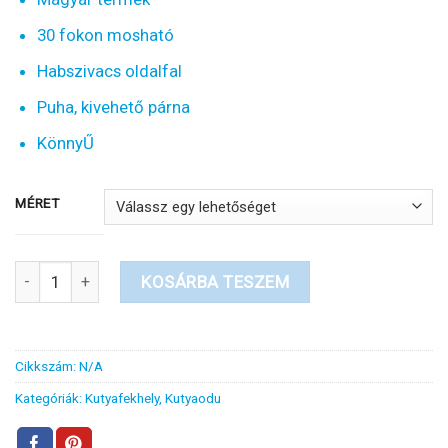
-
9990 Ft
30 fokon mosható
Habszivacs oldalfal
Puha, kivehető párna
KönnyŰ
MÉRET
Tappancsos kutyaodú mennyiség
KOSÁRBA TESZEM
Cikkszám:
N/A
Kategóriák:
Kutyafekhely
,
Kutyaodu