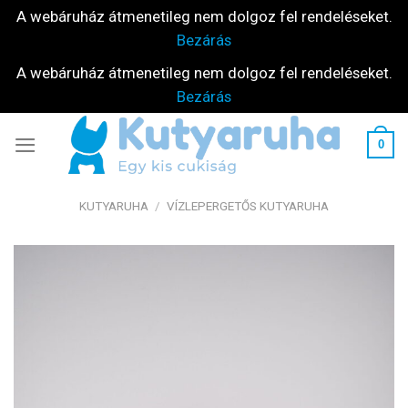
A webáruház átmenetileg nem dolgoz fel rendeléseket.
Bezárás
A webáruház átmenetileg nem dolgoz fel rendeléseket.
Bezárás
Skip
0
to
content
KUTYARUHA
/
VÍZLEPERGETŐS KUTYARUHA