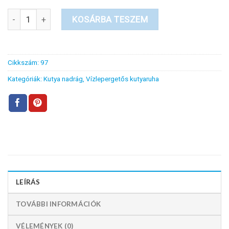
Vízlepergetős rózsaszín kertész kutya nadrág mennyiség
KOSÁRBA TESZEM
Cikkszám:
97
Kategóriák:
Kutya nadrág
,
Vízlepergetős kutyaruha
LEÍRÁS
TOVÁBBI INFORMÁCIÓK
VÉLEMÉNYEK (0)