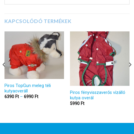
KAPCSOLÓDÓ TERMÉKEK
Piros TopGun meleg téli
kutyaoveráll
Piros fényvisszaverős vízálló
Ártartomány:
6390
Ft
–
6990
Ft
kutya overál
6390 Ft
5990
Ft
-
6990 Ft