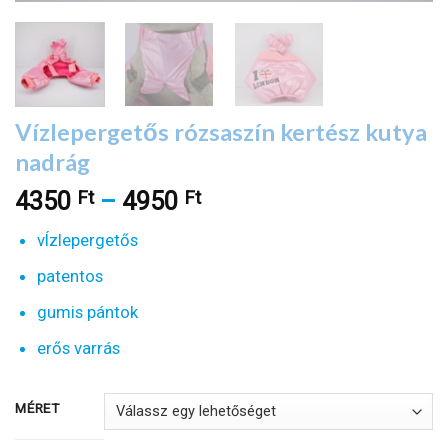
Vízlepergetős rózsaszín kertész kutya
nadrág
Ft
Ft
Ártartomány:
4350
–
4950
4350 Ft
vÍzlepergetős
-
4950 Ft
patentos
gumis pántok
erős varrás
MÉRET