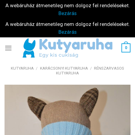
A webáruház átmenetileg nem dolgoz fel rendeléseket.
Bezárás
A webáruház átmenetileg nem dolgoz fel rendeléseket.
Bezárás
Skip
0
to
content
KUTYARUHA
/
KARÁCSONYI KUTYARUHA
/
RÉNSZARVASOS
KUTYARUHA