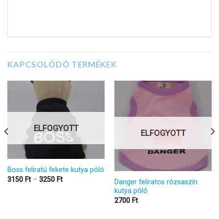
KAPCSOLÓDÓ TERMÉKEK
ELFOGYOTT
ELFOGYOTT
Boss feliratú fekete kutya póló
Ártartomány:
3150
Ft
–
3250
Ft
Danger feliratos rózsaszín
3150 Ft
kutya póló
-
3250 Ft
2700
Ft