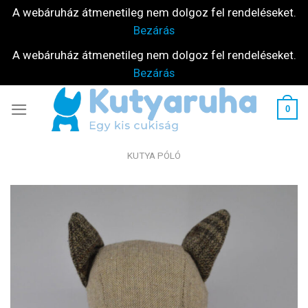
A webáruház átmenetileg nem dolgoz fel rendeléseket.
Bezárás
A webáruház átmenetileg nem dolgoz fel rendeléseket.
Bezárás
Skip
0
to
content
KUTYA PÓLÓ