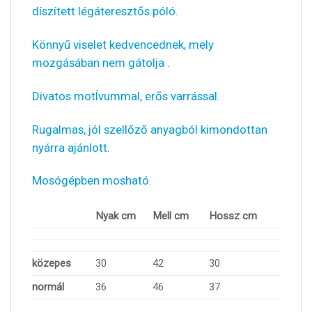
díszített légáteresztős póló.
Könnyű viselet kedvencednek, mely
mozgásában nem gátolja .
Divatos motÍvummal, erős varrással.
Rugalmas, jól szellőző anyagból kimondottan
nyárra ajánlott.
Mosógépben mosható.
Nyak cm
Mell cm
Hossz cm
közepes
30
42
30
normál
36
46
37