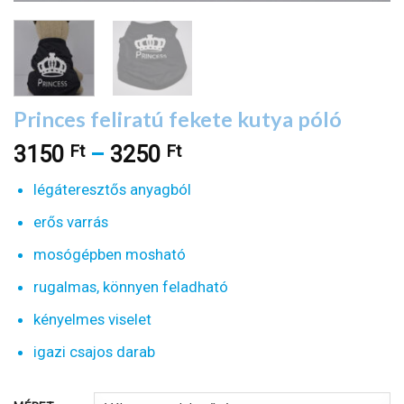
Princes feliratú fekete kutya póló
Ft
Ft
Ártartomány:
3150
–
3250
3150 Ft
légáteresztős anyagból
-
3250 Ft
erős varrás
mosógépben mosható
rugalmas, könnyen feladható
kényelmes viselet
igazi csajos darab