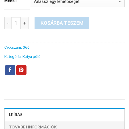
MÉRET
Princes feliratú fekete kutya póló mennyiség
KOSÁRBA TESZEM
Cikkszám:
066
Kategória:
Kutya póló
LEÍRÁS
TOVÁBBI INFORMÁCIÓK