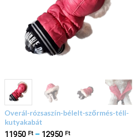
Overál-rózsaszín-bélelt-szőrmés-téli-
kutyakabát
Ft
Ft
Ártartomány:
11950
–
12950