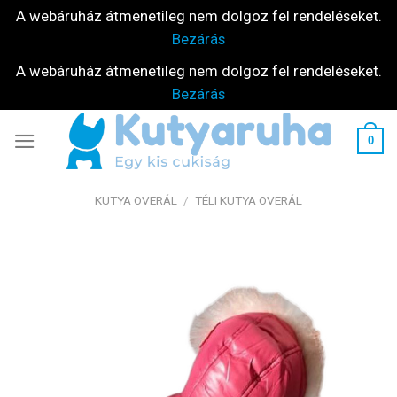
A webáruház átmenetileg nem dolgoz fel rendeléseket.
Bezárás
A webáruház átmenetileg nem dolgoz fel rendeléseket.
Bezárás
Skip
0
to
content
KUTYA OVERÁL
/
TÉLI KUTYA OVERÁL