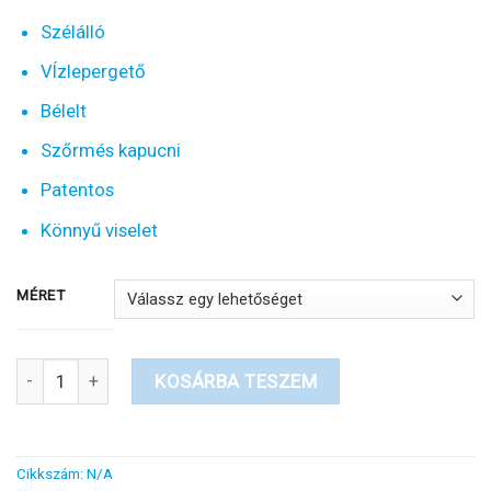
11950 Ft
Szélálló
-
12950 Ft
VÍzlepergető
Bélelt
Szőrmés kapucni
Patentos
Könnyű viselet
MÉRET
Overál-rózsaszín-bélelt-szőrmés-téli-kutyakabát mennyiség
KOSÁRBA TESZEM
Cikkszám:
N/A