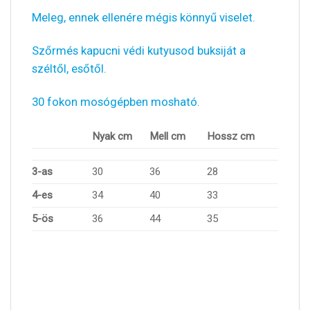
Meleg, ennek ellenére mégis könnyű viselet.
Szőrmés kapucni védi kutyusod buksiját a
széltől, esőtől.
30 fokon mosógépben mosható.
Nyak cm
Mell cm
Hossz cm
3-as
30
36
28
4-es
34
40
33
5-ös
36
44
35