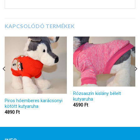
KAPCSOLÓDÓ TERMÉKEK
Rózsaszín kislány bélelt
kutyaruha
Piros hóemberes karácsonyi
4590
Ft
kötött kutyaruha
4890
Ft