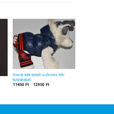
Overál-kék-bélelt-szőrmés-téli-
kutyakabát
Ártartomány:
11450
Ft
–
12950
Ft
11450 Ft
-
12950 Ft