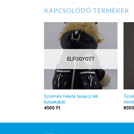
KAPCSOLÓDÓ TERMÉKEK
ELFOGYOTT
r mintájú, kövekkel
Szörmés fekete tavaszi téli
Tüzel
kutyakabát
mint
4500
Ft
800