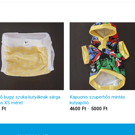
ő bugyi szuka kutyáknak sárga
Kapucnis szuperhős mintás
ás XS méret
kutyapóló
Ártartomány:
0
Ft
4600
Ft
–
5000
Ft
4600 Ft
-
5000 Ft