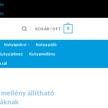
ás
ás
0
KOSÁR /
0
FT
Kutyapulcsi
Kutya póló
Kutya jelmez
Kutyamellény
 sál
mellény állítható
yáknak