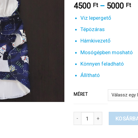
Á
4500
–
5000
Ft
Ft
4
Viz lepergető
-
5
Tépözáras
Hámkivezető
Mosógépben mosható
Könnyen feladható
Állítható
MÉRET
Kutya esőkabát mellény állítha
KOSÁRB