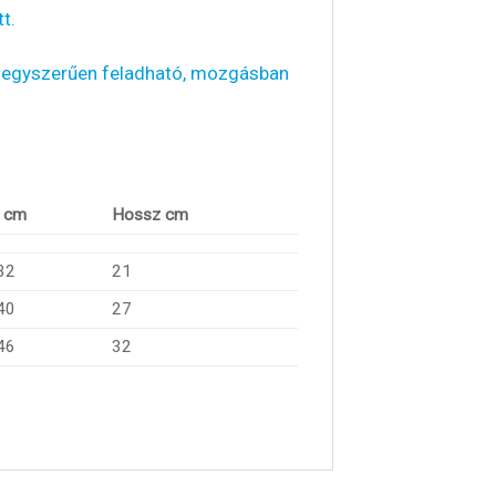
t.
 egyszerűen feladható, mozgásban
l cm
Hossz cm
32
21
40
27
46
32