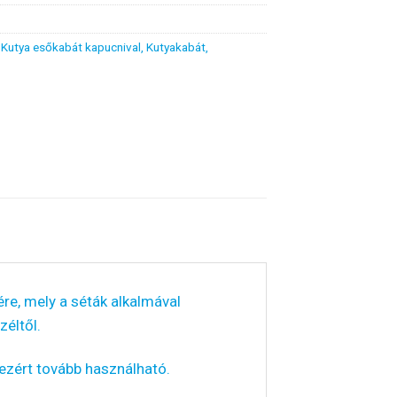
,
Kutya esőkabát kapucnival
,
Kutyakabát
,
ére, mely a séták alkalmával
éltől.
, ezért tovább használható.