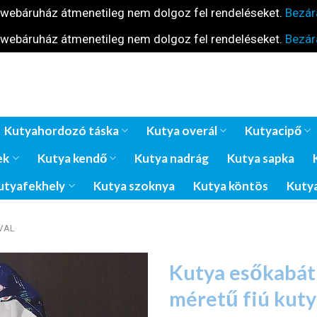
 webáruház átmenetileg nem dolgoz fel rendeléseket.
Bezár
 webáruház átmenetileg nem dolgoz fel rendeléseket.
Bezár
Kutyahordozó táska
Kutya overál
Kutyacipő
ek
Kutya kendő
Kutya nadrág
Kutya sapka
utyafekhely
Kutya szoknya
Kutya köntös
Kutya
VAL
Kutya esőkabát 
méretű fiú kut