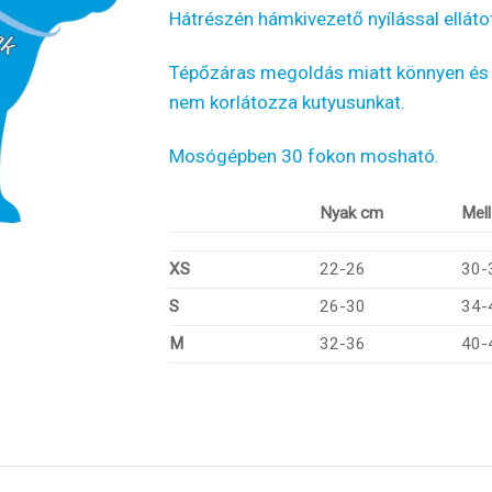
Hátrészén hámkivezető nyílással ellátot
Tépőzáras megoldás miatt könnyen és
nem korlátozza kutyusunkat.
Mosógépben 30 fokon mosható.
Nyak cm
Mel
XS
22-26
30-
S
26-30
34-
M
32-36
40-