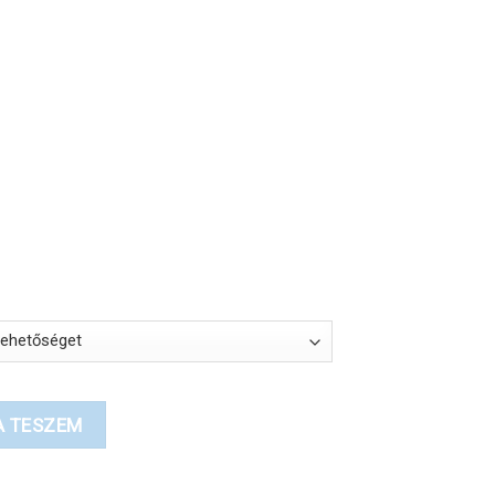
rtartomány:
500 Ft
000 Ft
tó méretű fiú kutyáknak mennyiség
A TESZEM