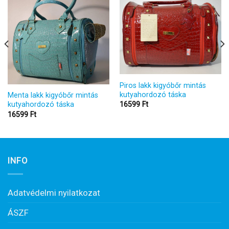
Piros lakk kigyóbőr mintás
kutyahordozó táska
Menta lakk kigyóbőr mintás
16599
Ft
kutyahordozó táska
16599
Ft
INFO
Adatvédelmi nyilatkozat
ÁSZF