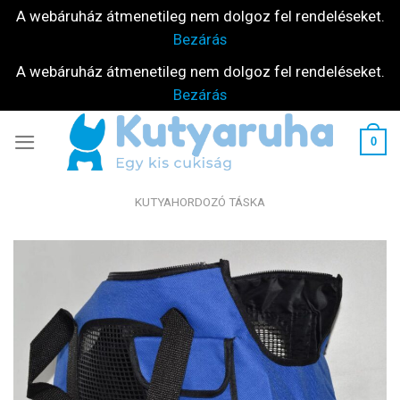
A webáruház átmenetileg nem dolgoz fel rendeléseket.
Bezárás
A webáruház átmenetileg nem dolgoz fel rendeléseket.
Bezárás
Skip
0
to
content
KUTYAHORDOZÓ TÁSKA